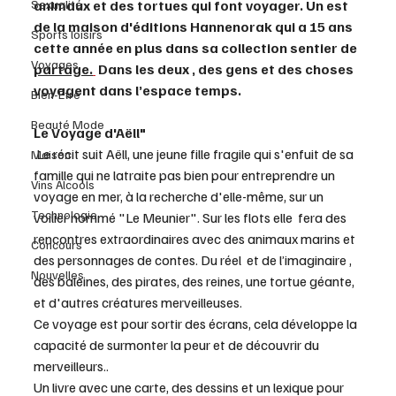
Sexualité
animaux et des tortues qui font voyager. Un est 
de la maison d'éditions Hannenorak qui a 15 ans 
Sports loisirs
cette année en plus dans sa collection sentier de 
Voyages
partage.
 Dans les deux , des gens et des choses 
voyagent dans l’espace temps.
Bien-Être
Beauté Mode
Le Voyage d'Aëll"
 Le récit suit Aëll, une jeune fille fragile qui s'enfuit de sa 
Maison
famille qui ne latraite pas bien pour entreprendre un 
Vins Alcools
voyage en mer, à la recherche d'elle-même, sur un 
Technologie
voilier nommé "Le Meunier". Sur les flots elle  fera des 
rencontres extraordinaires avec des animaux marins et 
Concours
des personnages de contes. Du réel  et de l’imaginaire ,  
Nouvelles
des baleines, des pirates, des reines, une tortue géante, 
et d'autres créatures merveilleuses.
Ce voyage est pour sortir des écrans, cela développe la 
capacité de surmonter la peur et de découvrir du 
merveilleurs..
Un livre avec une carte, des dessins et un lexique pour 