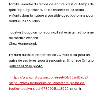
famille, prendre du temps de lecture, c’est du temps de 
qualité pour passer avec les enfants et les petits 
enfants dans la nature si possible avec l’automne pour 
admirer les couleurs. .
 Jocelyn Sioui, a un nom connu, il est écrivain, et homme 
de théâtre wendat. 
Chez Hannenorak
Il y aura aussi un lancement ce 23 mais c’est pour un 
autre de ses livres, pour le 
rencontrer. Sinon rue Ontario 
pour celui de la photo.
: 
https://www.instagram.com/reel/DN85suIDYbE/
https://www.leslibraires.ca/livres/tete-pleine-de-
feuilles-jocelyn-sioui-9782925118992
, sinon h