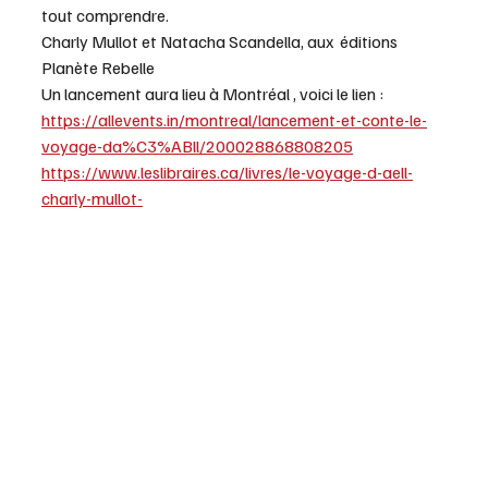
tout comprendre.
Charly Mullot et Natacha Scandella, aux  éditions 
Planète Rebelle
Un lancement aura lieu à Montréal , voici le lien : 
https://allevents.in/montreal/lancement-et-conte-le-
voyage-da%C3%ABll/200028868808205
https://www.leslibraires.ca/livres/le-voyage-d-aell-
charly-mullot-