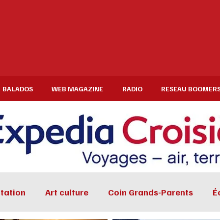
BALADOS
WEB MAGAZINE
RADIO
RESEAU BOOMER
tation
Art culture
Coin Grands-Parents
É