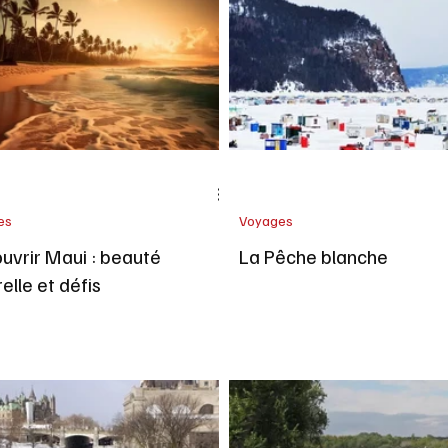
Sports loisirs
Voyages
Bien-Être
Beaut
elles
es
Voyages
uvrir Maui : beauté
La Pêche blanche
elle et défis