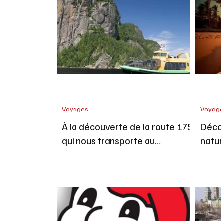
Musique
Santé
Sexualité
Technologie
Concours
Nouv
Voyages
Voyag
À la découverte de la route 175
Déco
qui nous transporte au
natur
Saguenay