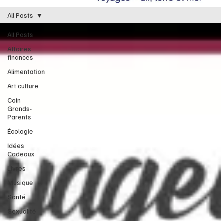
All Posts
All Posts
Affaires
finances
Alimentation
Art culture
Coin
Grands-
Parents
Écologie
Idées
Cadeaux
Livres
Musique
Santé
Sexualité