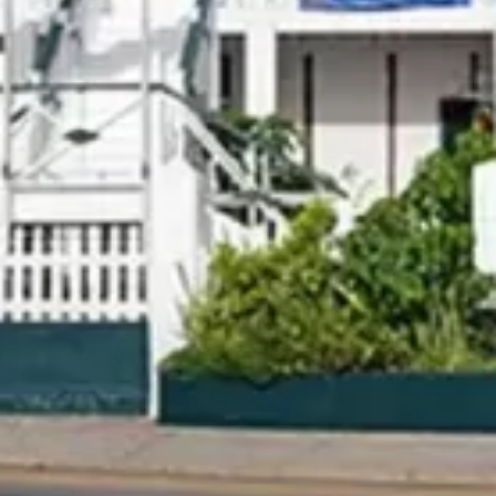
Voyages
Égypte et Khéops en 2024
Car les crues du fleuve ont permis à l’Égypte pharaonique de s’épanoui
suscitant convoitise et admiration de la part de ses voisins. Après