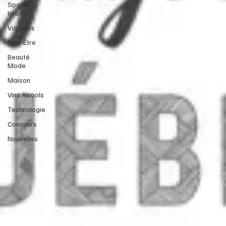
Sports
loisirs
Voyages
Bien-Être
Beauté
Mode
Maison
Vins Alcools
Technologie
Concours
Nouvelles