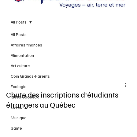
All Posts
All Posts
Affaires finances
Alimentation
Art culture
Coin Grands-Parents
Écologie
Chute des inscriptions d'étudiants
Idées Cadeaux
étrangers au Québec
Livres
Musique
Santé