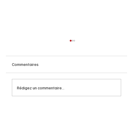
Commentaires
Rédigez un commentaire...
Lloyd Robertson : décès du pilier des
nouvelles canadiennes