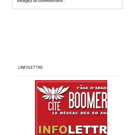
Rédigez un commentaire...
5e foire médiévale du Vieux Ste-Rose
L’INFOLETTRE