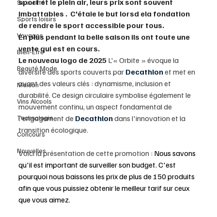
sport et le plein air, leurs prix sont souvent 
Sexualité
imbattables .  C'étaie le but lorsd ela fondation 
Sports loisirs
de rendre le sport accessible pour tous. 
Voyages
En plus pendant la belle saison ils ont toute une 
vente qui est en cours. 
Bien-Être
Le nouveau logo de 2025 
L'« Orbite » évoque la 
Beauté Mode
diversité des sports couverts par 
Decathlon
 et met en 
avant des valeurs clés : dynamisme, inclusion et 
Maison
durabilité. Ce design circulaire symbolise également le 
Vins Alcools
mouvement continu, un aspect fondamental de 
Technologie
l'engagement de 
Decathlon
 dans l'innovation et la 
transition écologique. 
Concours
Nouvelles
Voici la présentation de cette promotion : 
Nous savons 
qu'il est important de surveiller son budget. C'est 
pourquoi nous baissons les prix de plus de 150 produits 
afin que vous puissiez obtenir le meilleur tarif sur ceux 
que vous aimez. 