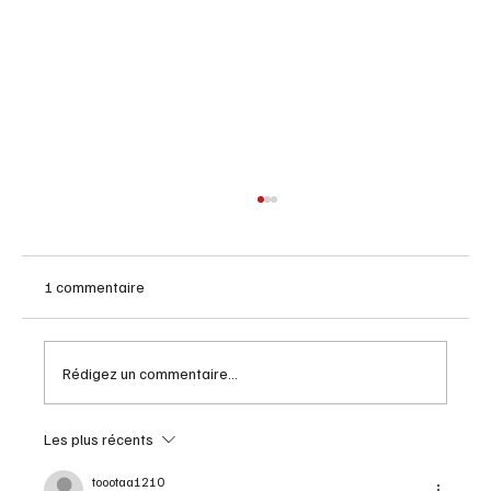
1 commentaire
Rédigez un commentaire...
Les plus récents
Pétrole: une société américaine ferme le
robinet au Canada
toootaa1210