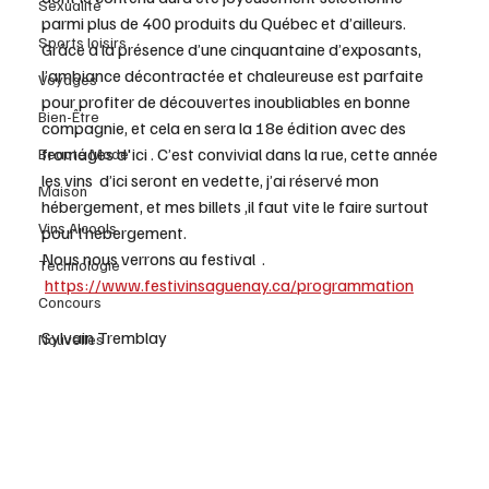
Sexualité
parmi plus de 400 produits du Québec et d’ailleurs. 
Sports loisirs
Grâce à la présence d’une cinquantaine d’exposants, 
l’ambiance décontractée et chaleureuse est parfaite 
Voyages
pour profiter de découvertes inoubliables en bonne 
Bien-Être
compagnie, et cela en sera la 18e édition avec des 
fromages d'ici . C’est convivial dans la rue, cette année 
Beauté Mode
les vins  d’ici seront en vedette, j’ai réservé mon 
Maison
hébergement, et mes billets ,il faut vite le faire surtout 
Vins Alcools
pour l’hébergement.
Nous nous verrons au festival  .
Technologie
https://www.festivinsaguenay.ca/programmation
Concours
Sylvain Tremblay
Nouvelles