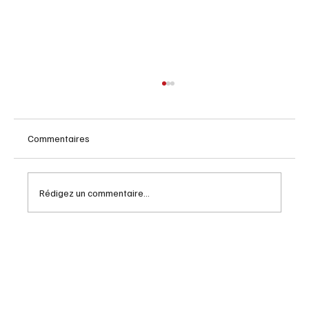
Commentaires
Rédigez un commentaire...
Hershey Kisses rappelés pour amandes non
déclarées