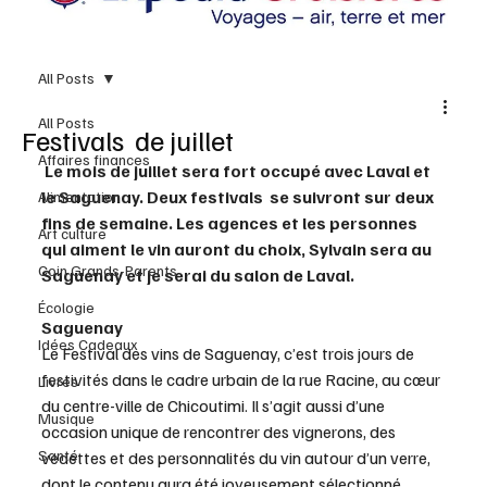
All Posts
All Posts
Festivals de juillet
Affaires finances
 Le mois de juillet sera fort occupé avec Laval et 
le Saguenay. Deux festivals  se suivront sur deux 
Alimentation
fins de semaine. Les agences et les personnes 
Art culture
qui aiment le vin auront du choix, Sylvain sera au 
Coin Grands-Parents
Saguenay et je serai du salon de Laval.
Écologie
Saguenay
Idées Cadeaux
Le Festival des vins de Saguenay, c’est trois jours de 
festivités dans le cadre urbain de la rue Racine, au cœur 
Livres
du centre-ville de Chicoutimi. Il s’agit aussi d’une 
Musique
occasion unique de rencontrer des vignerons, des 
Santé
vedettes et des personnalités du vin autour d’un verre, 
dont le contenu aura été joyeusement sélectionné 