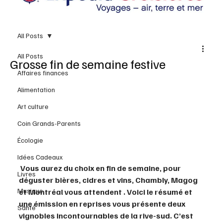
All Posts
All Posts
Grosse fin de semaine festive
Affaires finances
Alimentation
Art culture
Coin Grands-Parents
Écologie
Idées Cadeaux
 Vous aurez du choix en fin de semaine, pour 
Livres
déguster bières, cidres et vins, Chambly, Magog 
Musique
et Montréal vous attendent . Voici le résumé et 
une émission en reprises vous présente deux 
Santé
vignobles incontournables de la rive-sud. C’est 