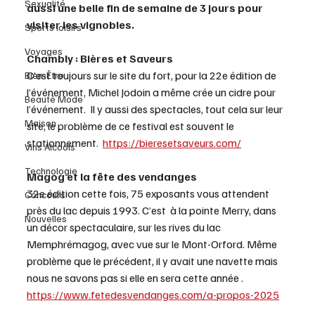
Sexualité
aussi une belle fin de semaine de 3 jours pour 
visiter les vignobles.
Sports loisirs
Voyages
Chambly : Bières et Saveurs
C’est toujours sur le site du fort, pour la 22e édition de 
Bien-Être
l’événement, Michel Jodoin a même crée un cidre pour 
Beauté Mode
l’événement.  Il y aussi des spectacles, tout cela sur leur 
Maison
site, le problème de ce festival est souvent le 
stationnement.  
https://bieresetsaveurs.com/
Vins Alcools
Technologie
Magog et la fête des vendanges
32e édition cette fois, 75 exposants vous attendent 
Concours
près du lac depuis 1993. C’est  à la pointe Merry, dans 
Nouvelles
un décor spectaculaire, sur les rives du lac 
Memphrémagog, avec vue sur le Mont-Orford. Même 
problème que le précédent, il y avait une navette mais 
nous ne savons pas si elle en sera cette année . 
https://www.fetedesvendanges.com/a-propos-2025