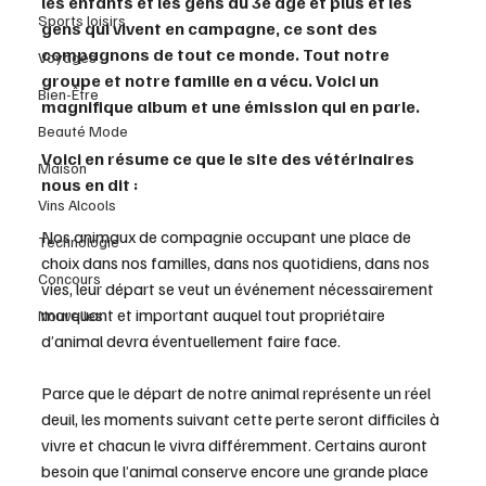
les enfants et les gens du 3e âge et plus et les 
Sports loisirs
gens qui vivent en campagne, ce sont des 
compagnons de tout ce monde. Tout notre 
Voyages
groupe et notre famille en a vécu. Voici un 
Bien-Être
magnifique album et une émission qui en parle.
Beauté Mode
Voici en résume ce que le site des vétérinaires 
Maison
nous en dit :
Vins Alcools
Nos animaux de compagnie occupant une place de 
Technologie
choix dans nos familles, dans nos quotidiens, dans nos 
Concours
vies, leur départ se veut un événement nécessairement 
marquant et important auquel tout propriétaire 
Nouvelles
d’animal devra éventuellement faire face.
Parce que le départ de notre animal représente un réel 
deuil, les moments suivant cette perte seront difficiles à 
vivre et chacun le vivra différemment. Certains auront 
besoin que l’animal conserve encore une grande place 