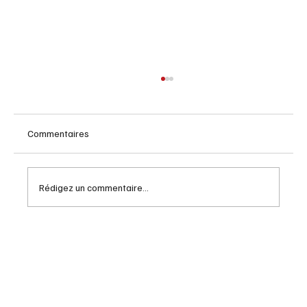
Commentaires
Rédigez un commentaire...
Comment bien choisir votre retraite : guide
pour les boomers en 2026