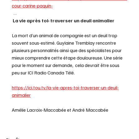
cour-carine-paquin-
  . .
 La vie après toi: traverser un deuil animalier
La mort d’un animal de compagnie est un deuil trop 
souvent sous-estimé. Guylaine Tremblay rencontre 
plusieurs personnalités ainsi que des spécialistes pour 
mieux comprendre cette étape douloureuse. Une série 
pour le moment sur demande,  cela devrait être sous 
peu sur ICI Radio Canada Télé.
https://ici.tou.tv/la-vie-apres-toi-traverser-un-deuil-
animalier
Amélie Lacroix-Maccabée et André Maccabée