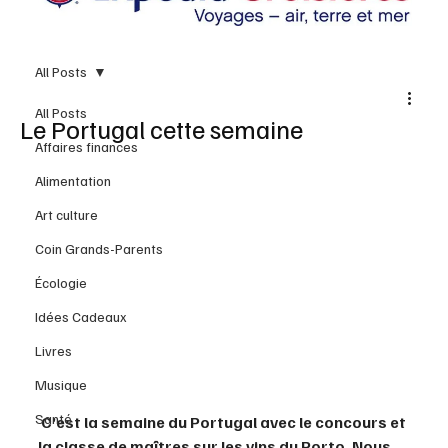
All Posts
All Posts
Le Portugal cette semaine
Affaires finances
Alimentation
Art culture
Coin Grands-Parents
Écologie
Idées Cadeaux
Livres
Musique
Santé
 C’est la semaine du Portugal avec le concours et 
la classe de maîtres sur les vins du Porto. Nous 