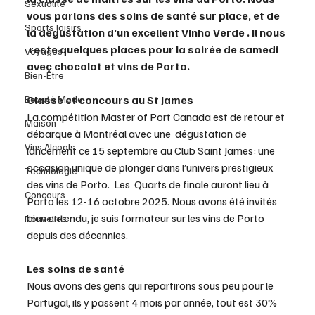
Sexualité
vous parlons des soins de santé sur place, et de 
Sports loisirs
la dégustation d’un excellent VInho Verde . Il nous 
 reste quelques places pour la soirée de samedi 
Voyages
avec chocolat et vins de Porto.
Bien-Être
Beauté Mode
Classe et concours au St James  
La compétition Master of Port Canada est de retour et 
Maison
débarque à Montréal avec une  dégustation de 
Vins Alcools
lancement ce 15 septembre au Club Saint James: une 
occasion unique de plonger dans l’univers prestigieux 
Technologie
des vins de Porto.  Les  Quarts de finale auront lieu à 
Concours
Porto les 12-16 octobre 2025. Nous avons été invités 
bien entendu, je suis formateur sur les vins de Porto 
Nouvelles
depuis des décennies.
Les soins de santé
Nous avons des gens qui repartirons sous peu pour le 
Portugal, ils y passent 4 mois par année, tout est 30% 