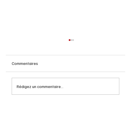
Commentaires
Rédigez un commentaire...
Lloyd Robertson : décès du pilier des
nouvelles canadiennes