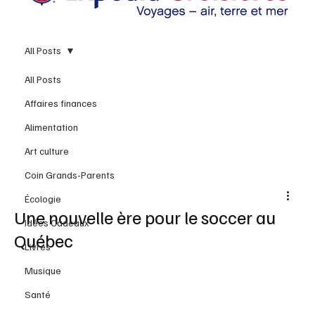
All Posts
All Posts
Affaires finances
Alimentation
Art culture
Coin Grands-Parents
Écologie
Une nouvelle ère pour le soccer au
Idées Cadeaux
Québec
Livres
Musique
Santé