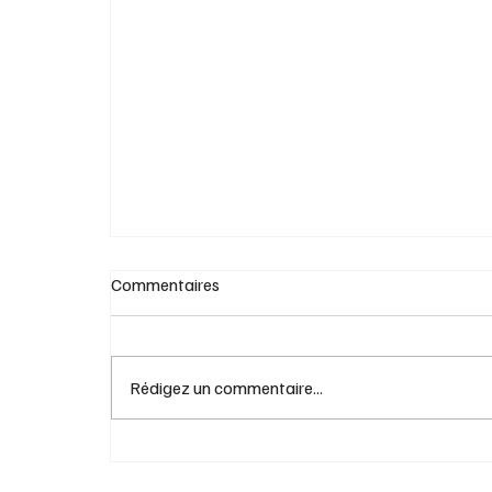
Lloyd Robertson : décès du pilier des
nouvelles canadiennes
Commentaires
Rédigez un commentaire...