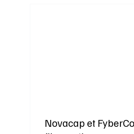
Idées Cadeaux
Livres
Musique
Bien-Être
Beauté Mode
Maison
Novacap et FyberCom