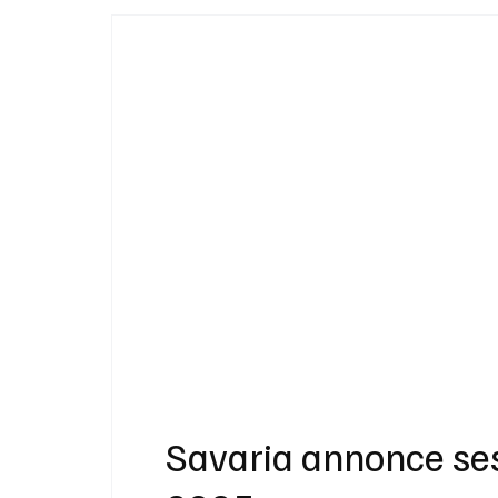
Idées Cadeaux
Livres
Musique
Bien-Être
Beauté Mode
Maison
Savaria annonce ses