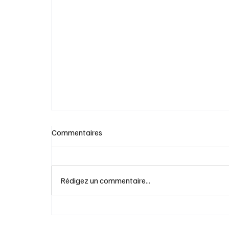
Lloyd Robertson : décès du pilier des
nouvelles canadiennes
Commentaires
Rédigez un commentaire...