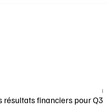
Santé
Sexualité
Sports loisirs
Voyages
Vins Alcools
Technologie
Concours
Nouv
 résultats financiers pour Q3