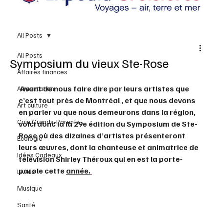
All Posts
All Posts
Symposium du vieux Ste-Rose
Affaires finances
 Avant de nous faire dire par leurs artistes que 
Alimentation
c’est tout près de Montréal , et que nous devons 
Art culture
en parler vu que nous demeurons dans la région, 
Coin Grands-Parents
voici donc la la 29e édition du Symposium de Ste-
Rose où des dizaines d’artistes présenteront 
Écologie
leurs œuvres, dont la chanteuse et animatrice de 
Idées Cadeaux
télévision Shirley Théroux qui en est la porte-
parole cette 
année.
Livres
Musique
Santé