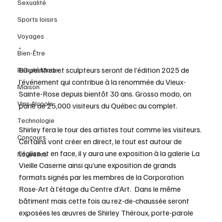
Sexualité
Sports loisirs
Voyages
.
Bien-Être
80 peintres et sculpteurs seront de l’édition 2025 de 
Beauté Mode
l’événement qui contribue à la renommée du Vieux-
Maison
Sainte-Rose depuis bientôt 30 ans. Grosso modo, on 
Vins Alcools
parle de 25,000 visiteurs du Québec au complet.
Technologie
Shirley fera le tour des artistes tout comme les visiteurs. 
Concours
Certains vont créer en direct, le tout est autour de 
l’église et en face, il y aura une exposition à la galerie La 
Nouvelles
Vieille Caserne ainsi qu’une exposition de grands 
formats signés par les membres de la Corporation 
Rose-Art à l’étage du Centre d’Art.  Dans le même 
bâtiment mais cette fois au rez-de-chaussée seront 
exposées les œuvres de Shirley Théroux, porte-parole 