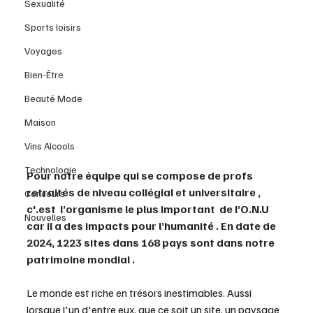
Sexualité
Sports loisirs
Voyages
Bien-Être
Beauté Mode
Maison
Vins Alcools
Technologie
Pour notre équipe qui se compose de profs 
retraités de niveau collégial et universitaire , 
Concours
c'.est  l’organisme le plus important  de l’O.N.U 
Nouvelles
car il a des impacts pour l’humanité . En date de 
2024, 1223 sites dans 168 pays sont dans notre 
patrimoine mondial .
Le monde est riche en trésors inestimables. Aussi 
lorsque l'un d'entre eux, que ce soit un site, un paysage 