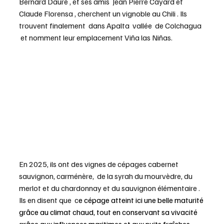
Bernard Dauré , et ses amis  Jean Pierre Cayard et 
Claude Florensa , cherchent un vignoble au Chili . Ils 
trouvent finalement  dans Apalta  vallée  de Colchagua 
 et nomment leur emplacement Viña las Niñas.
En 2025, ils ont des vignes de cépages cabernet 
sauvignon, carménère,  de la syrah du mourvèdre, du 
merlot et du chardonnay et du sauvignon élémentaire . 
Ils en disent que  c
e cépage atteint ici une belle maturité 
grâce au climat chaud, tout en conservant sa vivacité 