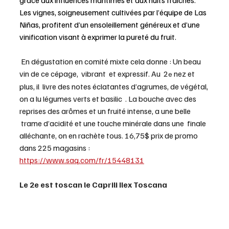
grâce aux influences maritimes et aux nuits fraîches. 
Les vignes, soigneusement cultivées par l’équipe de Las 
Niñas, profitent d’un ensoleillement généreux et d’une 
vinification visant à exprimer la pureté du fruit.
 En dégustation en comité mixte cela donne : Un beau 
vin de ce cépage,  vibrant  et expressif. Au  2
 nez et 
e
plus, il  livre des notes éclatantes d’agrumes, de végétal, 
on a lu légumes verts et basilic  . La bouche avec des 
reprises des arômes et un fruité intense, a une belle 
 trame d’acidité et une touche minérale dans une  finale 
alléchante, on en rachète tous. 16,75$ prix de promo 
dans 225 magasins : 
https://www.saq.com/fr/15448131
Le 2e est toscan le
Caprili Ilex Toscana   