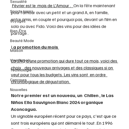
Sexualité
Février est le  mois de L'Amour .   
On la fête maintenant 
Sports loisirs
pour l’amour avec un petit et un grand A, en famille, 
entre amis, en couple et pourquoi pas, devant un film en 
Voyages
solo ou avec Fido. Voici des vins pour des idées de 
Bien-Être
partage . 
Beauté Mode
L
a promotion du mois 
Maison
Vins Alcools
La SAQ a une promotion qui dure tout ce mois, voici des 
choix ,  des nouveaux arrivages et des classiques si on 
Technologie
veut pour tous les budgets. Les vins sont  en ordre  
Concours
chronologique de dégustation. 
Nouvelles
Notre premier est un nouveau, un  Chilien , le Las 
Niñas Ella Sauvignon Blanc 2024 organique  
Aconcagua.
Un vignoble européen récent pour ce pays, c'est que ce 
sont trois européens qui ont démarré le tout .En 1996 