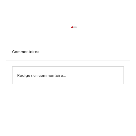
Commentaires
Rédigez un commentaire...
Un grand vin , Chateauneuf du pape 2015