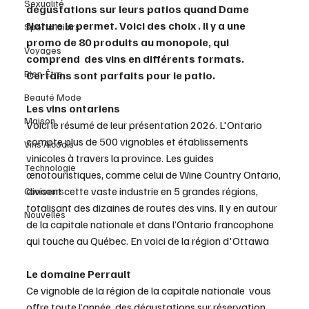
Sexualité
dégustations sur leurs patios quand Dame 
Nature le permet. Voici des choix . Il y a une 
Sports loisirs
promo de 80 produits au monopole, qui 
Voyages
comprend  des vins en différents formats. 
Bien-Être
Certains sont parfaits pour le patio. 
Beauté Mode
Les vins ontariens 
Maison
Voici le résumé de leur présentation 2026. L'Ontario 
compte plus de 500 vignobles et établissements 
Vins Alcools
vinicoles à travers la province. Les guides 
Technologie
œnotouristiques, comme celui de Wine Country Ontario, 
divisent cette vaste industrie en 5 grandes régions, 
Concours
totalisant des dizaines de routes des vins. Il y en autour 
Nouvelles
de la capitale nationale et dans l’Ontario francophone 
qui touche au Québec. En voici de la région d'Ottawa 
Le domaine Perrault
Ce vignoble de la région de la capitale nationale  vous 
offre toute l’année, des dégustations sur réservation. 