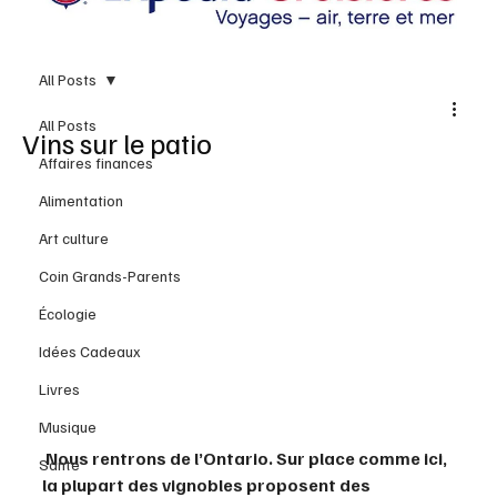
All Posts
All Posts
Vins sur le patio
Affaires finances
Alimentation
Art culture
Coin Grands-Parents
Écologie
Idées Cadeaux
Livres
Musique
 Nous rentrons de l’Ontario. Sur place comme ici, 
Santé
la plupart des vignobles proposent des 