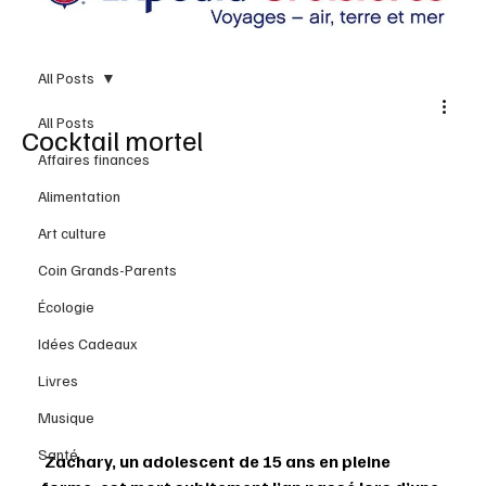
All Posts
All Posts
Cocktail mortel
Affaires finances
Alimentation
Art culture
Coin Grands-Parents
Écologie
Idées Cadeaux
Livres
Musique
Santé
 Zachary, un adolescent de 15 ans en pleine 