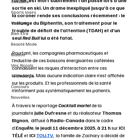
forme, est mort subitement l’an passé lors d’une 
Sexualité
sortie en ski. Un drame inexpliqué jusqu’à ce que 
Sports loisirs
la coroner rende ses conclusions récemment : le 
mélange du Biphentin, son traitement pour le 
Voyages
trouble de déficit de l’attention (TDAH) et d’un 
Bien-Être
seul 
Red Bull
 lui a été fatal. 
Beauté Mode
Pourtant, les compagnies pharmaceutiques et 
Maison
l’industrie de ces boissons énergisantes caféinées 
Vins Alcools
connaissent les risques d’interaction entre ces 
stimulants. Mais aucune indication claire n’est affichée 
Technologie
sur les produits. Et les professionnels de la santé 
Concours
n’informent pas systématiquement les patients. 
Nouvelles
À travers le reportage 
Cocktail mortel 
de la 
journaliste 
Julie Dufresne
 et du réalisateur 
Thomas 
Bignon
,  diffusé à
 Radio-Canada 
dans le cadre 
d’
Enquête
, 
le jeudi 11 décembre 2025
,
 à 21 h
 sur 
ICI 
TÉLÉ
 et 
ICI 
TOU.TV
,
la famille de Zachary a décidé de 